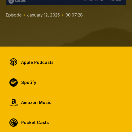
•
•
Episode
January 12, 2025
00:07:28
Apple Podcasts
Spotify
Amazon Music
Pocket Casts