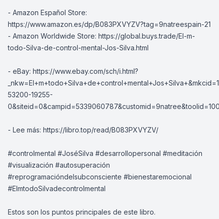
- Amazon Español Store:
https://www.amazon.es/dp/B083PXVYZV?tag=9natreespain-21
- Amazon Worldwide Store: https://global.buys.trade/El-m-
todo-Silva-de-control-mental-Jos-Silva.html
- eBay: https://www.ebay.com/sch/i.html?
_nkw=El+m+todo+Silva+de+control+mental+Jos+Silva+&mkcid=1
53200-19255-
0&siteid=0&campid=5339060787&customid=9natree&toolid=10
- Lee más: https://libro.top/read/B083PXVYZV/
#controlmental #JoséSilva #desarrollopersonal #meditación
#visualización #autosuperación
#reprogramacióndelsubconsciente #bienestaremocional
#ElmtodoSilvadecontrolmental
Estos son los puntos principales de este libro.