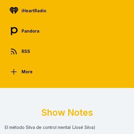
iHeartRadio
Pandora
RSS
More
Show Notes
El método Silva de control mental (José Silva)